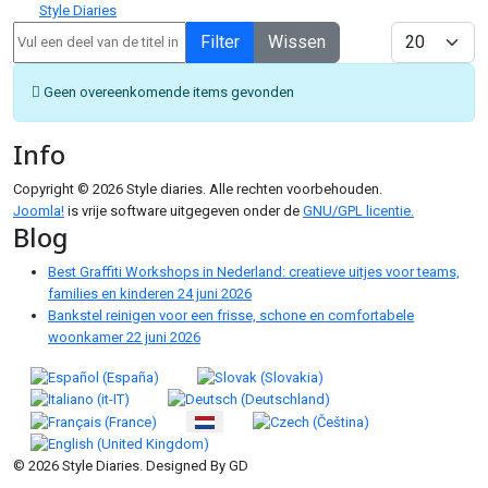
Style Diaries
Vul een deel van de titel in
Toon #
Filter
Wissen
Informatie
Geen overeenkomende items gevonden
Info
Copyright © 2026 Style diaries. Alle rechten voorbehouden.
Joomla!
is vrije software uitgegeven onder de
GNU/GPL licentie.
Blog
Best Graffiti Workshops in Nederland: creatieve uitjes voor teams,
families en kinderen
24 juni 2026
Bankstel reinigen voor een frisse, schone en comfortabele
woonkamer
22 juni 2026
Selecteer de taal
© 2026 Style Diaries. Designed By GD