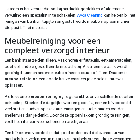
Daarom is het verstandig om bij hardnekkige vlekken of algemene
vervuiling een specialist in te schakelen.
Ayka Cleaning
kan helpen bij het
reinigen van banken, tapijten en gestoffeerde meubels op een manier
die past bij het materiaal.
Meubelreiniging voor een
compleet verzorgd interieur
Een bank staat zelden alleen. Vaak horen er fauteuils, eetkamerstoelen,
poefs of andere gestoffeerde meubels bij. Als alleen de bank wordt
gereinigd, kunnen andere meubels ineens extra dof lijken. Daarom is
meubelreiniging
een goede keuze wanneer je de hele ruimte wilt
opfrissen.
Professionele
meubelreiniging
is geschikt voor verschillende soorten
bekleding. Stoelen die dagelijks worden gebruikt, nemen bijvoorbeeld
veel stof en huidvet op. Ook armleuningen en rugleuningen worden
sneller vies dan je denkt. Door deze oppervlakken grondig te reinigen,
voelt het interieur weer schoner en prettiger aan.
Een bijkomend voordeel is dat goed onderhoud de levensduur van
meubels kan verlengen. In plaats van meubels vroegtijdig te vervangen,