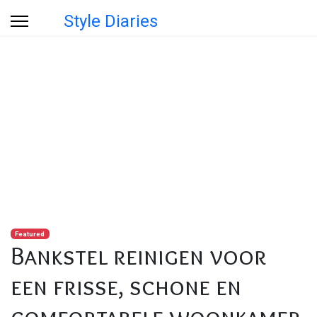
Style Diaries
Blog
U bevindt zich hier:
Startpagina
Blog
Bankstel reinigen voor een frisse, schone en comfortabele
woonkamer
Featured
Bankstel reinigen voor
een frisse, schone en
comfortabele woonkamer