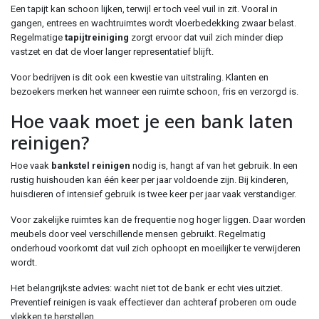
Een tapijt kan schoon lijken, terwijl er toch veel vuil in zit. Vooral in
gangen, entrees en wachtruimtes wordt vloerbedekking zwaar belast.
Regelmatige
tapijtreiniging
zorgt ervoor dat vuil zich minder diep
vastzet en dat de vloer langer representatief blijft.
Voor bedrijven is dit ook een kwestie van uitstraling. Klanten en
bezoekers merken het wanneer een ruimte schoon, fris en verzorgd is.
Hoe vaak moet je een bank laten
reinigen?
Hoe vaak
bankstel reinigen
nodig is, hangt af van het gebruik. In een
rustig huishouden kan één keer per jaar voldoende zijn. Bij kinderen,
huisdieren of intensief gebruik is twee keer per jaar vaak verstandiger.
Voor zakelijke ruimtes kan de frequentie nog hoger liggen. Daar worden
meubels door veel verschillende mensen gebruikt. Regelmatig
onderhoud voorkomt dat vuil zich ophoopt en moeilijker te verwijderen
wordt.
Het belangrijkste advies: wacht niet tot de bank er echt vies uitziet.
Preventief reinigen is vaak effectiever dan achteraf proberen om oude
vlekken te herstellen.