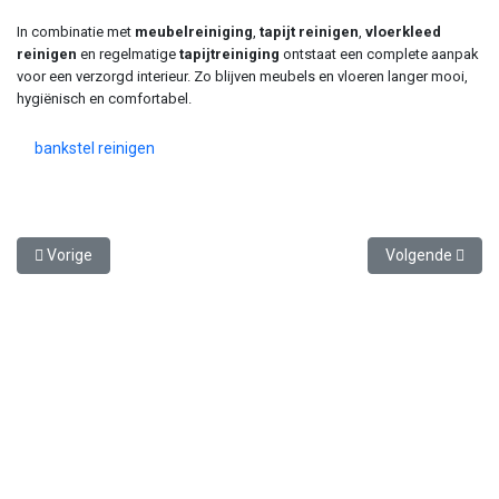
In combinatie met
meubelreiniging
,
tapijt reinigen
,
vloerkleed
reinigen
en regelmatige
tapijtreiniging
ontstaat een complete aanpak
voor een verzorgd interieur. Zo blijven meubels en vloeren langer mooi,
hygiënisch en comfortabel.
bankstel reinigen
Vorig artikel: Best Graffiti Workshops in Nederland: creatieve uitje
Volgende artike
Vorige
Volgende