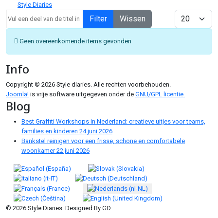
Style Diaries
Vul een deel van de titel in
Toon #
Filter
Wissen
Informatie
Geen overeenkomende items gevonden
Info
Copyright © 2026 Style diaries. Alle rechten voorbehouden.
Joomla!
is vrije software uitgegeven onder de
GNU/GPL licentie.
Blog
Best Graffiti Workshops in Nederland: creatieve uitjes voor teams,
families en kinderen
24 juni 2026
Bankstel reinigen voor een frisse, schone en comfortabele
woonkamer
22 juni 2026
Selecteer de taal
© 2026 Style Diaries. Designed By GD