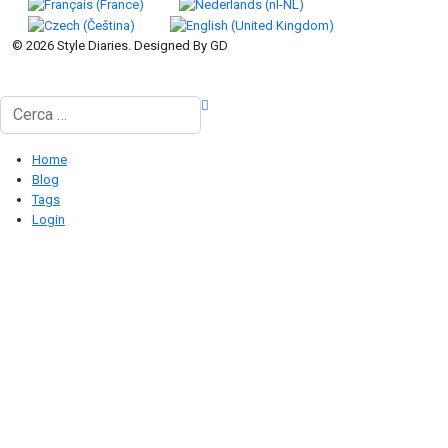
© 2026 Style Diaries. Designed By GD
Cerca
Home
Blog
Tags
Login