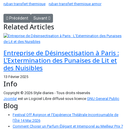
ruban transfert thermique
ruban transfert thermique armor
Article précédent : Pourquoi une Valise Voiture est Indispensable 
Article suivant : Les pépites du programme du Festi
Précédent
Suivant
Related Articles
Entreprise de Désinsectisation à Paris :
L’Extermination des Punaises de Lit et
des Nuisibles
13 Février 2025
Info
Copyright © 2026 Style diaries - Tous droits réservés
Joomla!
est un Logiciel Libre diffusé sous licence
GNU General Public
Blog
Festival Off Avignon et l’Expérience Théâtrale Incontournable de
l’Été
14 Mai 2026
Comment Choisir un Parfum Élégant et Intemporel au Meilleur Prix
7